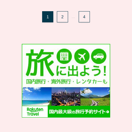
1
2
...
4