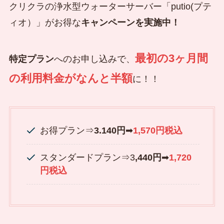
クリクラの浄水型ウォーターサーバー「putio(プテ
ィオ）」がお得な
キャンペーンを実施中！
最初の3ヶ月間
特定プラン
へのお申し込みで、
の利用料金がなんと半額
に！！
お得プラン⇒
3.140円
➡
1,570円税込
スタンダードプラン⇒3
,440円
➡
1,720
円税込