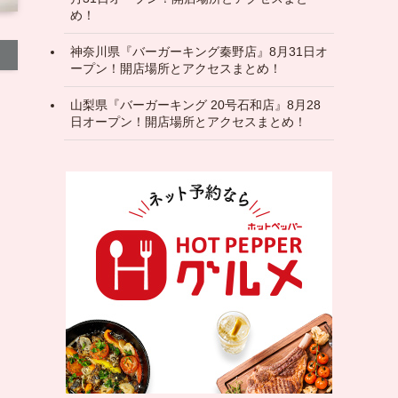
め！
神奈川県『バーガーキング秦野店』8月31日オ
ープン！開店場所とアクセスまとめ！
山梨県『バーガーキング 20号石和店』8月28
日オープン！開店場所とアクセスまとめ！