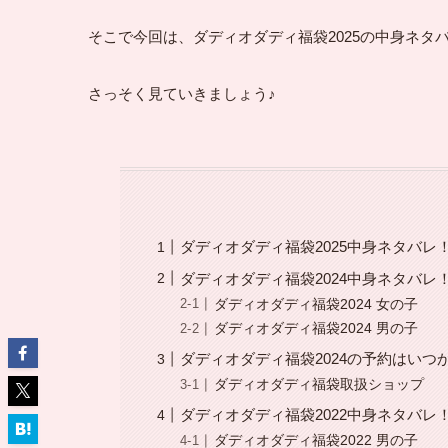
そこで今回は、ダディオダディ福袋2025の中身ネタ
さっそく見ていきましょう♪
ダディオダディ福袋2025中身ネタバレ
ダディオダディ福袋2024中身ネタバレ
ダディオダディ福袋2024 女の子
ダディオダディ福袋2024 男の子
ダディオダディ福袋2024の予約はいつ
ダディオダディ福袋取扱ショップ
ダディオダディ福袋2022中身ネタバレ
ダディオダディ福袋2022 男の子