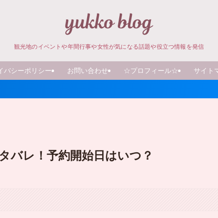
観光地のイベントや年間行事や女性が気になる話題や役立つ情報を発信
イバシーポリシー
お問い合わせ
☆プロフィール☆
サイト
ネタバレ！予約開始日はいつ？