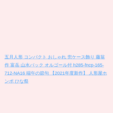
五月人形 コンパクト おしゃれ 兜ケース飾り 藤翁
作 富岳 山水バック オルゴール付 h285-fncp-165-
712-NA16 端午の節句 【2021年度新作】 人形屋ホ
ンポ ひな祭