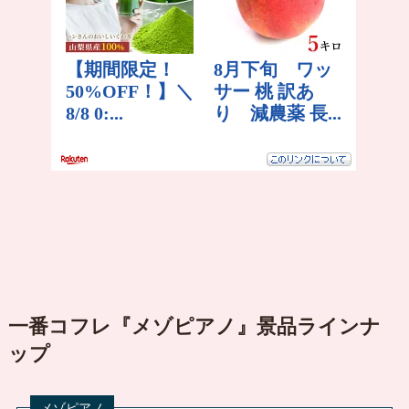
一番コフレ『メゾピアノ』景品ラインナ
ップ