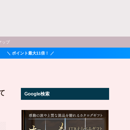
マップ
最大11倍！ ／
て
Google検索