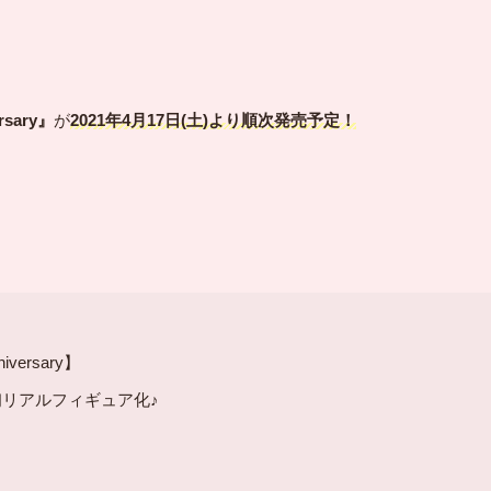
sary』
が
2021年4月17日(土)より順次発売予定！
ersary】
初リアルフィギュア化♪