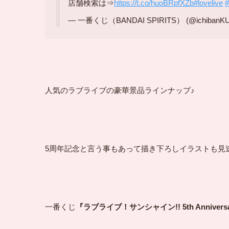
店舗検索は⇒
https://t.co/huoBRpfXZb
#lovelive
#
— 一番くじ（BANDAI SPIRITS） (@ichibanKU
人気のラブライブの豪華景品ラインナップ♪
5周年記念と言う事もあって描き下ろしイラストも見
一番くじ
『ラブライブ！サンシャイン!! 5th Annivers