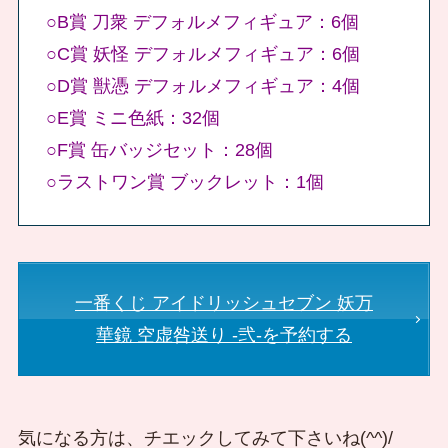
○B賞 刀衆 デフォルメフィギュア：6個
○C賞 妖怪 デフォルメフィギュア：6個
○D賞 獣憑 デフォルメフィギュア：4個
○E賞 ミニ色紙：32個
○F賞 缶バッジセット：28個
○ラストワン賞 ブックレット：1個
一番くじ アイドリッシュセブン 妖万
華鏡 空虚咎送り -弐-を予約する
気になる方は、チエックしてみて下さいね(^^)/