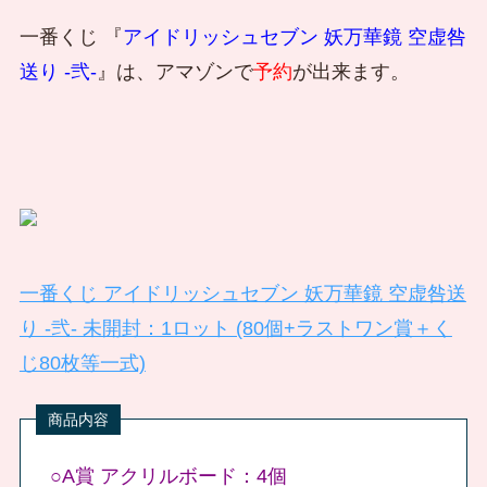
一番くじ 『
アイドリッシュセブン 妖万華鏡 空虚咎
送り -弐-
』は、アマゾンで
予約
が出来ます。
一番くじ アイドリッシュセブン 妖万華鏡 空虚咎送
り -弐- 未開封：1ロット (80個+ラストワン賞＋く
じ80枚等一式)
○A賞 アクリルボード：4個