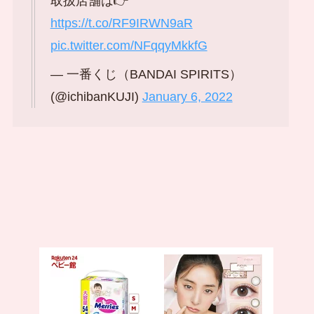
取扱店舗は👉
https://t.co/RF9IRWN9aR
pic.twitter.com/NFqqyMkkfG
— 一番くじ（BANDAI SPIRITS）
(@ichibanKUJI)
January 6, 2022