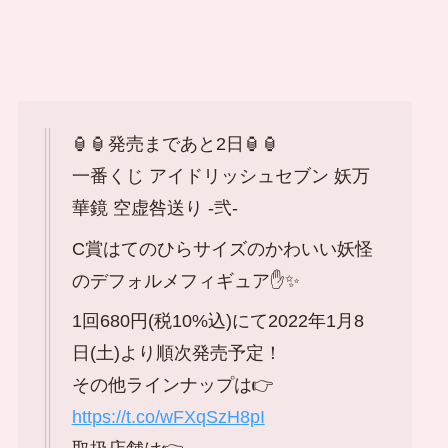
🏮🏮発売まであと2日🏮🏮
一番くじ アイドリッシュセブン 妖万
華鏡 空虚咎送り -弐-
C賞はてのひらサイズのかわいい妖怪
のデフォルメフィギュア✋✨
1回680円(税10%込)にて2022年1月8
日(土)より順次発売予定！
その他ラインナップは👉
https://t.co/wFXqSzH8pI