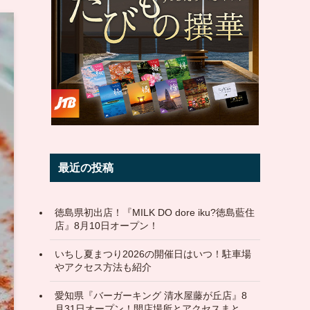
最近の投稿
徳島県初出店！『MILK DO dore iku?徳島藍住
店』8月10日オープン！
いちし夏まつり2026の開催日はいつ！駐車場
やアクセス方法も紹介
愛知県『バーガーキング 清水屋藤が丘店』8
月31日オープン！開店場所とアクセスまと