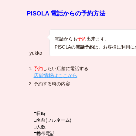
PISOLA 電話からの予約方法
電話からも
予約
出来ます。
PISOLAの
電話予約
は、お客様に利用に
yukko
予約
したい店舗に電話する
店舗情報はここから
予約する時の内容
□日時
□名前(フルネーム)
□人数
□携帯電話