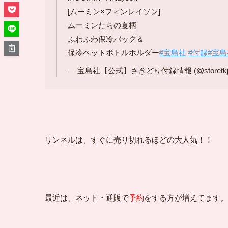
[ムーミン×フィンレイソン]
ムーミンたちの夏柄
ふわふわ保冷バッグ＆
保冷ペットボトルホルダー
#宝島社
#付録
#宝
— 宝島社【公式】さきどり付録情報 (@storetkj
リンネルは、すぐに売り切れるほどの大人気！！
最近は、ネット・通販で
予約
をする方が増えてます。