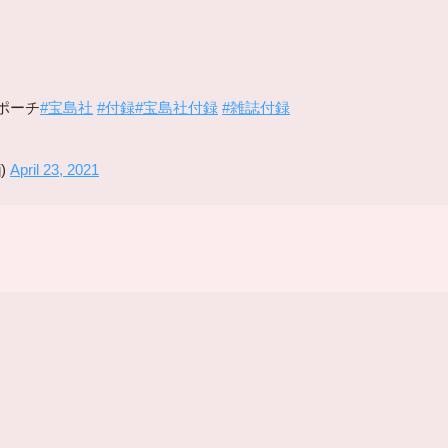
ポーチ
#宝島社
#付録
#宝島社付録
#雑誌付録
)
April 23, 2021