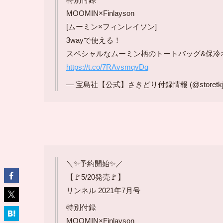
MOOMIN×Finlayson
[ムーミン×フィンレイソン]
3wayで使える！
スペシャルなムーミン柄のトートバッグ&保冷
https://t.co/7RAvsmqvDq
— 宝島社【公式】さきどり付録情報 (@storetkj
＼✨予約開始✨／
【🚩5/20発売🚩】
リンネル 2021年7月号
特別付録
MOOMIN×Finlayson