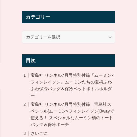
カテゴリー
カ
テ
ゴ
リ
目次
ー
宝島社 リンネル7月号特別付録『ムーミン×
フィンレイソン』ムーミンたちの夏柄ふわ
ふわ保冷バッグ＆保冷ペットボトルホルダ
ー
宝島社 リンネル7月号特別付録 宝島社ス
ペシャル[ムーミン×フィンレイソン]3wayで
使える！ スペシャルなムーミン柄のトート
バッグ＆保冷ポーチ
さいごに