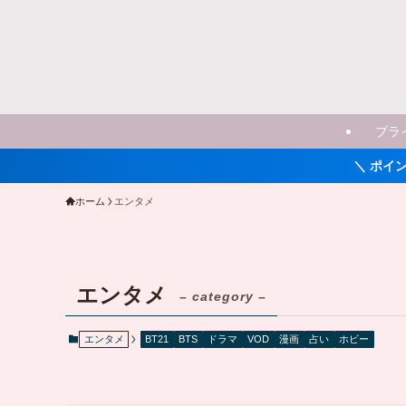
プラ
＼ ポイント最大11倍
ホーム
エンタメ
エンタメ
– category –
エンタメ
BT21
BTS
ドラマ
VOD
漫画
占い
ホビー