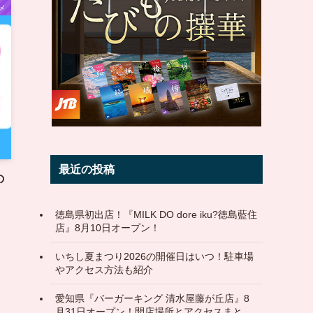
メ
最近の投稿
の
徳島県初出店！『MILK DO dore iku?徳島藍住
店』8月10日オープン！
いちし夏まつり2026の開催日はいつ！駐車場
やアクセス方法も紹介
愛知県『バーガーキング 清水屋藤が丘店』8
月31日オープン！開店場所とアクセスまと