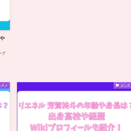
歴や
ープ
ンタメ
エンタ