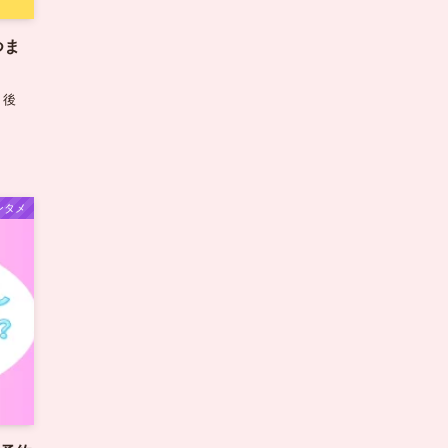
つま
・後
ンタメ