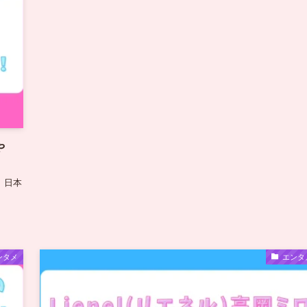
や
 日本
ンタメ
エンタ