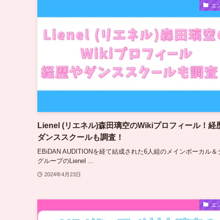
エ
Lienel (リエネル)森田璃空のWikiプロフィール！経
ダンススクールも調査！
EBiDAN AUDITIONを経て結成された6人組のメインボーカル
グループのLienel ...
2024年4月23日
エ