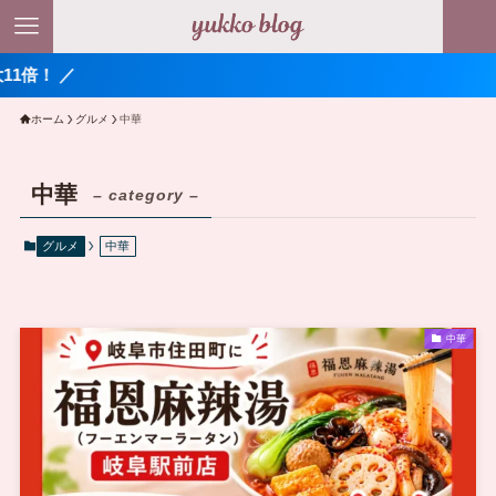
 ／
ホーム
グルメ
中華
中華
– category –
グルメ
中華
中華