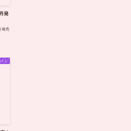
2月発
り発売
のくじ