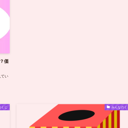
つ？価
見てい
のくじ
みんなのく