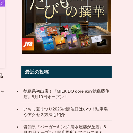
じ
最近の投稿
品
徳島県初出店！『MILK DO dore iku?徳島藍住
チャ
店』8月10日オープン！
いちし夏まつり2026の開催日はいつ！駐車場
やアクセス方法も紹介
愛知県『バーガーキング 清水屋藤が丘店』8
月31日オープン！開店場所とアクセスまと