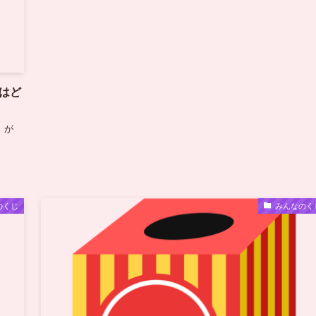
はど
』が
のくじ
みんなのく