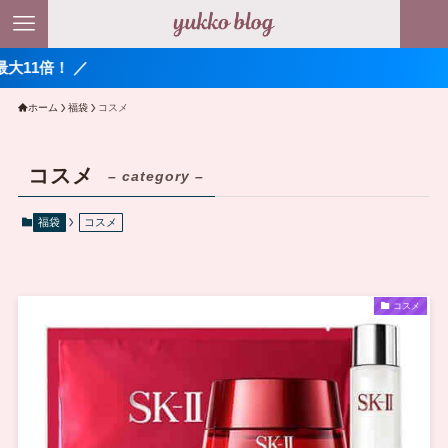
大11倍！ ／
ホーム
福袋
コスメ
コスメ
– category –
福袋
コスメ
コスメ