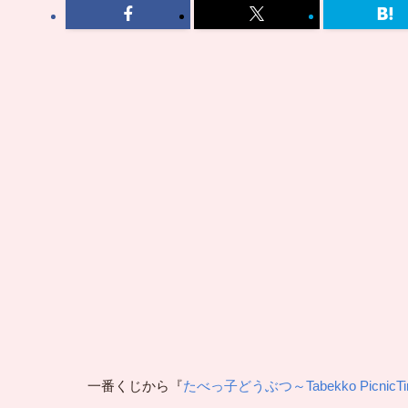
一番くじから『
たべっ子どうぶつ～Tabekko PicnicT