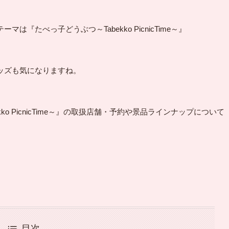
たべっ子どうぶつ～Tabekko PicnicTime～』

ズも気になりますね。

o PicnicTime～』の取扱店舗・予約や景品ラインナップについて
目次