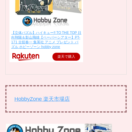
【立体パズル】ハイキュー!! TO THE TOP 日
向翔陽＆影山飛雄【ペーパーシアター】PT-
171 古舘春一 集英社 アニメ プレゼント パ
ズル ホビーゾーン hobby zone
楽天で購入
HobbyZone 楽天市場店