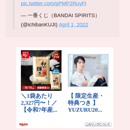
pic.twitter.com/pPMP2RuyFl
— 一番くじ（BANDAI SPIRITS）
(@ichibanKUJI)
April 1, 2022