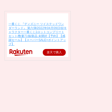
一番くじ 『ディズニー ツイステッドワン
ダーランド』 第六弾/2022年04月09日頃/キ
ャラクター一番くじ1ロットコンプリート
セット/数量71個/新品 未開封【予約】【感
謝セール】【スーパーSALE×ポイントアッ
プ】
楽天で購入