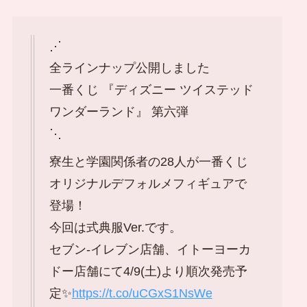
⋰
全ラインナップ公開しました
一番くじ 『ディズニー ツイステッド
ワンダーランド』 第六弾
⋱
寮生と学園関係者の28人が一番くじ
オリジナルデフォルメフィギュアで
登場！
今回は式典服Ver.です。
セブン‐イレブン店舗、イトーヨーカ
ドー店舗にて4/9(土)より順次発売予
定✨
https://t.co/uCGxS1NsWe