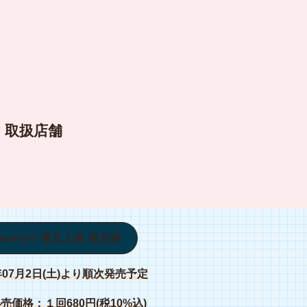
』 取扱店舗
entityV 第五人格 第五弾
年07月2日(土)より順次発売予定
価格：１回680円(税10%込)