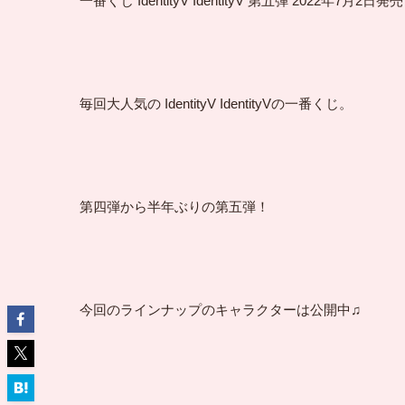
一番くじ IdentityV IdentityV 第五弾 2022年7月2日発
毎回大人気の IdentityV IdentityVの一番くじ。
第四弾から半年ぶりの第五弾！
今回のラインナップのキャラクターは公開中♫