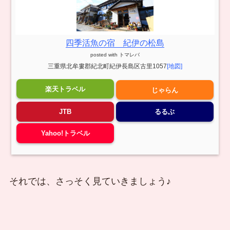
四季活魚の宿 紀伊の松島
posted with
トマレバ
三重県北牟婁郡紀北町紀伊長島区古里1057
[地図]
楽天トラベル
じゃらん
JTB
るるぶ
Yahoo!トラベル
それでは、さっそく見ていきましょう♪