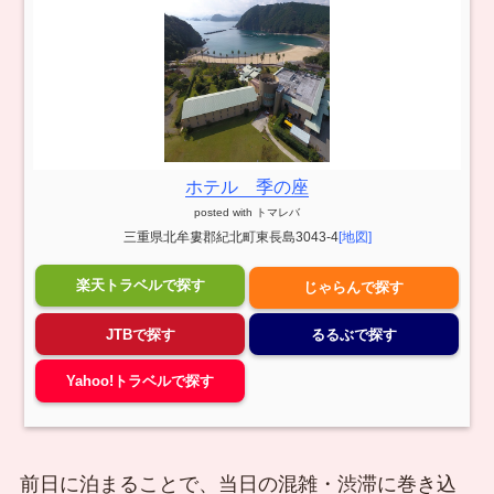
ホテル 季の座
posted with
トマレバ
三重県北牟婁郡紀北町東長島3043-4
[地図]
楽天トラベルで探す
じゃらんで探す
JTBで探す
るるぶで探す
Yahoo!トラベルで探す
前日に泊まることで、当日の混雑・渋滞に巻き込