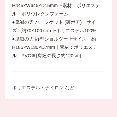
H445×W645×D15mm┝素材：ポリエステ
ル・ポリウレタンフォーム
●鬼滅の刃 ハーフケット (裏ボア)┝サイ
ズ：約70×100ｃｍ┝ポリエステル100%
●鬼滅の刃 縦型ショルダー┝サイズ：約
H185×W130×D7mm┝素材：ポリエステ
ル、PVC※(肩紐の長さ約120cm)
ポリエステル・ナイロン など