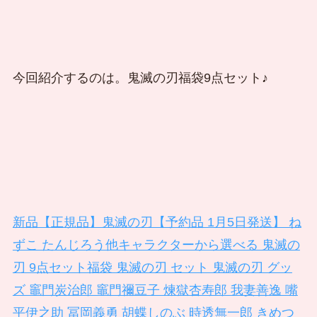
今回紹介するのは。鬼滅の刃福袋9点セット♪
新品【正規品】鬼滅の刃【予約品 1月5日発送】 ね
ずこ たんじろう他キャラクターから選べる 鬼滅の
刃 9点セット福袋 鬼滅の刃 セット 鬼滅の刃 グッ
ズ 竈門炭治郎 竈門禰豆子 煉獄杏寿郎 我妻善逸 嘴
平伊之助 冨岡義勇 胡蝶しのぶ 時透無一郎 きめつ