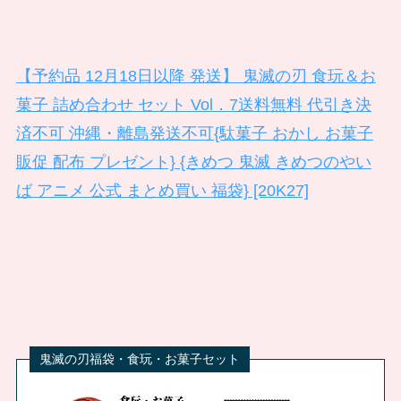
【予約品 12月18日以降 発送】 鬼滅の刃 食玩＆お
菓子 詰め合わせ セット Vol．7送料無料 代引き決
済不可 沖縄・離島発送不可{駄菓子 おかし お菓子
販促 配布 プレゼント} {きめつ 鬼滅 きめつのやい
ば アニメ 公式 まとめ買い 福袋} [20K27]