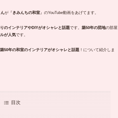
さん
が『
きみんちの和室
』のYouTube動画をあげてます。
りのインテリアやDIYがオシャレと話題
です。
築50年の団地
の部屋
ルが人気
です。
築50年の和室のインテリアがオシャレと話題
！について紹介しま
目次