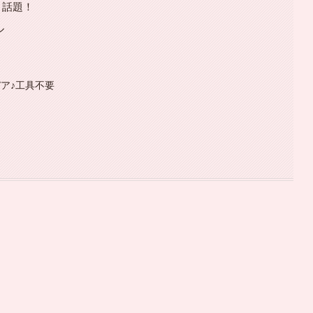
と話題！
ル
デア♪工具不要