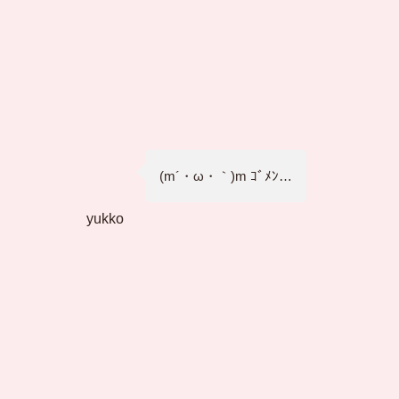
(m´・ω・｀)m ｺﾞﾒﾝ…
yukko