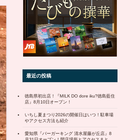
最近の投稿
徳島県初出店！『MILK DO dore iku?徳島藍住
店』8月10日オープン！
いちし夏まつり2026の開催日はいつ！駐車場
やアクセス方法も紹介
愛知県『バーガーキング 清水屋藤が丘店』8
月31日オープン！開店場所とアクセスまと