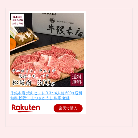
牛銀本店 焼肉セット B 3〜4人前 600g 送料
無料 松阪牛 まつさかうし 料亭 老舗
楽天で購入