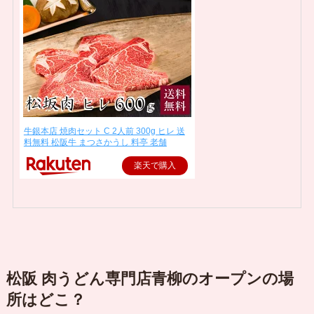
牛銀本店 焼肉セット C 2人前 300g ヒレ 送
料無料 松阪牛 まつさかうし 料亭 老舗
楽天で購入
松阪 肉うどん専門店青柳のオープンの場
所はどこ？