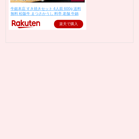
牛銀本店 すき焼きセット 4人前 600g 送料
無料 松阪牛 まつさかうし 料亭 老舗 牛鍋
楽天で購入