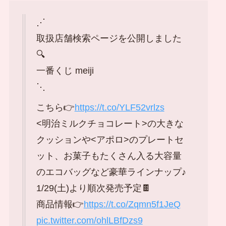
⋰
取扱店舗検索ページを公開しました
🔍
一番くじ meiji
⋱
こちら👉
https://t.co/YLF52vrlzs
<明治ミルクチョコレート>の大きな
クッションや<アポロ>のプレートセ
ット、お菓子もたくさん入る大容量
のエコバッグなど豪華ラインナップ♪
1/29(土)より順次発売予定🍫
商品情報👉
https://t.co/Zqmn5f1JeQ
pic.twitter.com/ohlLBfDzs9