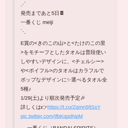
⋰
発売まであと5日🍫
一番くじ meiji
⋱
E賞の<きのこの山>と<たけのこの里
>をモチーフとしたタオルは普段使い
しやすいデザインに、<チェルシー>
や<ポイフル>のタオルはカラフルで
ポップなデザインに✨選べるタオル全
5種♪
1/29(土)より順次発売予定🎉
詳しくは👉
https://t.co/Zqmn5fjSsY
pic.twitter.com/jfbKqpdNpM