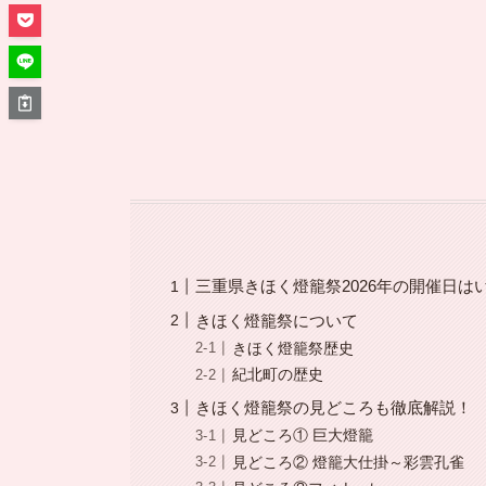
三重県きほく燈籠祭2026年の開催日は
きほく燈籠祭について
きほく燈籠祭歴史
紀北町の歴史
きほく燈籠祭の見どころも徹底解説！
見どころ① 巨大燈籠
見どころ② 燈籠大仕掛～彩雲孔雀