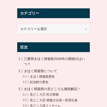
カテゴリー
カ
テ
ゴ
リ
目次
ー
三重県きほく燈籠祭2026年の開催日はい
つ？
きほく燈籠祭について
きほく燈籠祭歴史
紀北町の歴史
きほく燈籠祭の見どころも徹底解説！
見どころ① 巨大燈籠
見どころ② 燈籠大仕掛～彩雲孔雀
見どころ③フィナーレ