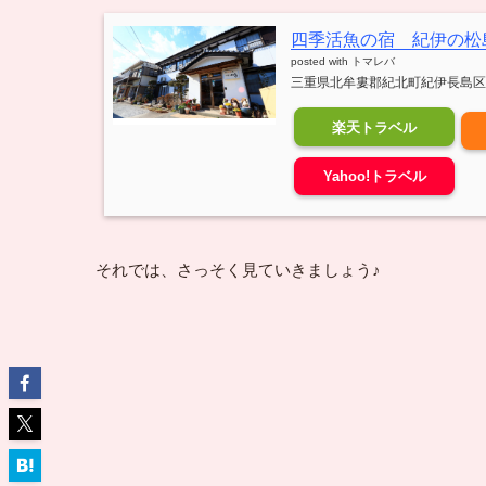
四季活魚の宿 紀伊の松
posted with
トマレバ
三重県北牟婁郡紀北町紀伊長島区古
楽天トラベル
Yahoo!トラベル
それでは、さっそく見ていきましょう♪