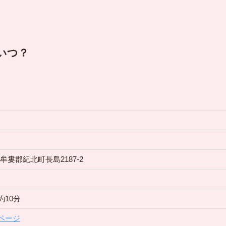
いつ？
県北牟婁郡紀北町長島2187-2
約10分
ページ