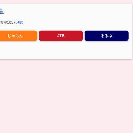
島
里1057
[地図]
じゃらん
JTB
るるぶ