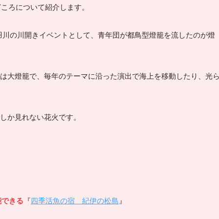
どころについて紹介します。
の赤羽川の川開きイベントとして、青年団が都鳥型燈籠を流したのが燈
は大燈籠で、毎年のテーマに沿った演出で海上を移動したり、光
しか見れない花火です。
能できる
『
四季活魚の宿 紀伊の松島
』