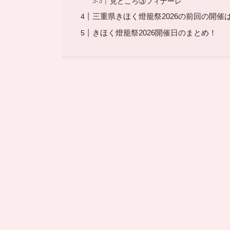
見どころ③フィナーレ
三重県きほく燈籠祭2026の前回の開
きほく燈籠祭2026開催日のまとめ！