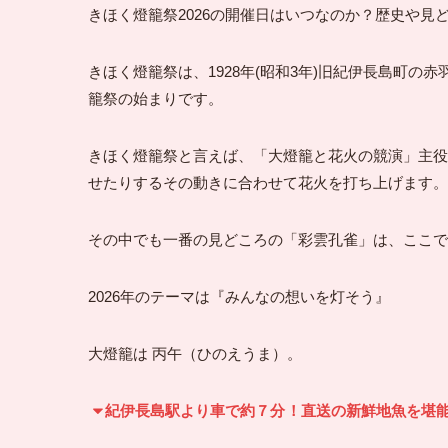
きほく燈籠祭2026の開催日はいつなのか？歴史や見
きほく燈籠祭は、1928年(昭和3年)旧紀伊長島町
籠祭の始まりです。
きほく燈籠祭と言えば、「大燈籠と花火の競演」主役
せたりするその動きに合わせて花火を打ち上げます。
その中でも一番の見どころの「彩雲孔雀」は、ここで
2026年のテーマは『みんなの想いを灯そう』
大燈籠は 丙午（ひのえうま）。
紀伊長島駅より車で約７分
！直送の新鮮地魚を堪