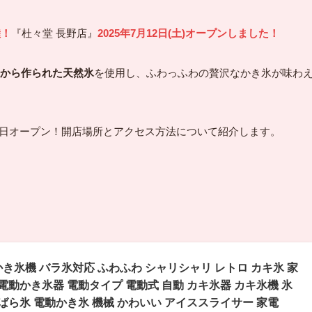
陸！
『杜々堂 長野店』
2025年7月12日(土)オープンしました！
から作られた
天然氷
を使用し、ふわっふわの贅沢なかき氷が味わ
2日オープン！開店場所とアクセス方法について紹介します。
 かき氷機 バラ氷対応 ふわふわ シャリシャリ レトロ カキ氷 家
 電動かき氷器 電動タイプ 電動式 自動 カキ氷器 カキ氷機 氷
 ばら氷 電動かき氷 機械 かわいい アイススライサー 家電