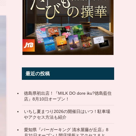
最近の投稿
徳島県初出店！『MILK DO dore iku?徳島藍住
店』8月10日オープン！
いちし夏まつり2026の開催日はいつ！駐車場
やアクセス方法も紹介
愛知県『バーガーキング 清水屋藤が丘店』8
月31日オープン！開店場所とアクセスまと