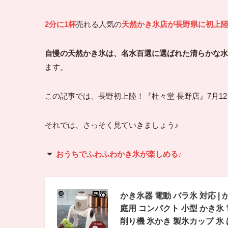
2分に1杯
売れる人気の
天然かき氷店が長野県に初上
自慢の天然かき氷は、名水百選に選ばれた清らかな水
ます。
この記事では、長野初上陸！『杜々堂 長野店』7月1
それでは、さっそく見ていきましょう♪
おうちでふわふわかき氷が楽しめる♪
かき氷器 電動 バラ氷 対応 |
庭用 コンパクト 小型 かき氷
削り機 氷かき 製氷カップ 氷