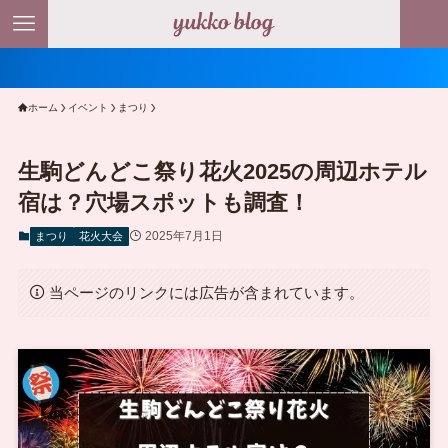
＼ 
ホーム
イベント
まつり
生駒どんどこ祭り花火2025の周辺ホテル
宿は？穴場スポットも調査！
2025年7月1日
まつり
花火大会
当ページのリンクには広告が含まれています。