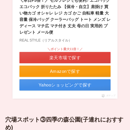
＼本日P5倍！／ セルフレジでも便利♪ エコバッグ
エコバック 折りたたみ 【保冷・自立】肩掛け 買
い物カゴ オシャレ レジ カゴ かご 自転車 軽量 大
容量 保冷バッグ クーラーバッグ トート メンズ レ
ディース マチ広 マチ付き 丈夫 母の日 実用的 プ
レゼント メール便
REAL STYLE（リアルスタイル）
＼ポイント最大11倍！／
楽天市場で探す
Amazonで探す
Yahooショッピングで探す
ポチップ
穴場スポット③四季の森公園(子連れにおすす
め)