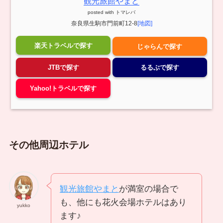
観光旅館やまと
posted with
トマレバ
奈良県生駒市門前町12-8
[地図]
楽天トラベルで探す
じゃらんで探す
JTBで探す
るるぶで探す
Yahoo!トラベルで探す
その他周辺ホテル
観光旅館やまと
が満室の場合で
も、他にも花火会場ホテルはあり
yukko
ます♪