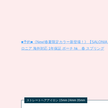
■予約■《New!春夏限定カラー新登場！》【SALONIA 
ロニア 海外対応 1年保証 ポーチ hk 春 スプリング