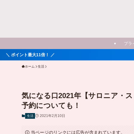
プラ
倍！ ／
ホーム
生活
気になる口2021年【サロニア・
予約についても！
2021年2月10日
生活
当ページのリンクには広告が含まれています。