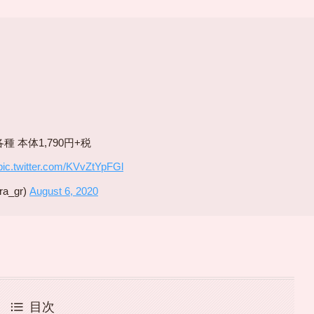
 本体1,790円+税
pic.twitter.com/KVvZtYpFGl
_gr)
August 6, 2020
目次