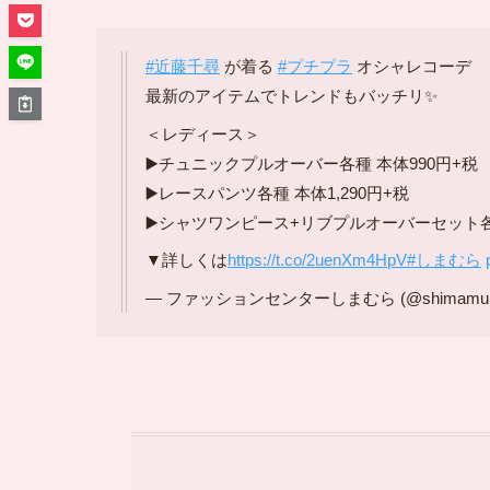
#近藤千尋
が着る
#プチプラ
オシャレコーデ
最新のアイテムでトレンドもバッチリ✨
＜レディース＞
▶️チュニックプルオーバー各種 本体990円+税
▶️レースパンツ各種 本体1,290円+税
▶️シャツワンピース+リブプルオーバーセット各種
▼詳しくは
https://t.co/2uenXm4HpV
#しまむら
— ファッションセンターしまむら (@shimamura