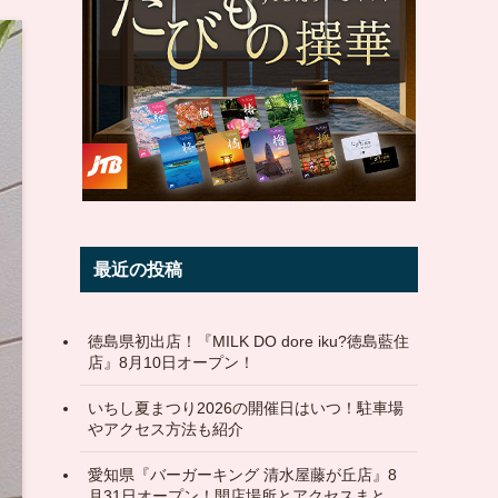
最近の投稿
徳島県初出店！『MILK DO dore iku?徳島藍住
店』8月10日オープン！
いちし夏まつり2026の開催日はいつ！駐車場
やアクセス方法も紹介
愛知県『バーガーキング 清水屋藤が丘店』8
月31日オープン！開店場所とアクセスまと