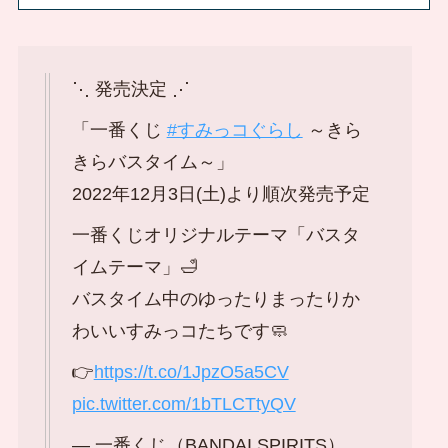
⋱ 発売決定 ⋰
「一番くじ
#すみっコぐらし
～きら
きらバスタイム～」
2022年12月3日(土)より順次発売予定
一番くじオリジナルテーマ「バスタ
イムテーマ」🛁
バスタイム中のゆったりまったりか
わいいすみっコたちです🧼
👉
https://t.co/1JpzO5a5CV
pic.twitter.com/1bTLCTtyQV
— 一番くじ（BANDAI SPIRITS）