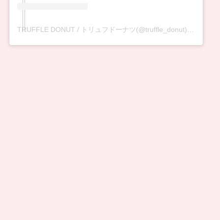
TRUFFLE DONUT / トリュフドーナツ(@truffle_donut)がシェアした投稿