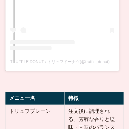
TRUFFLE DONUT / トリュフドーナツ(@truffle_donut)がシェアした投稿
メニュー名
特徴
トリュフプレーン
注文後に調理され
る、芳醇な香りと塩
味・甘味のバランス