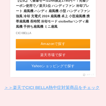
【公式】＼衝撃セール24h限定1790円～！先着ク
ーポン使用で／楽天1位 ハンディファン 冷却プレ
ート 扇風機 ハンディ 扇風機 小型 ハンディファン
強風 冷却 充電式 2024 扇風機 卓上 小型扇風機 携
帯扇風機 長時間 冷却モード cicibellaハンディ扇
風機 手持ち扇風機 ミニ扇風
CICI BELLA
Amazonで探す
楽天市場で探す
Yahooショッピングで探す
ポチップ
＞＞楽天でCICI BELLA熱中症対策商品をチェック