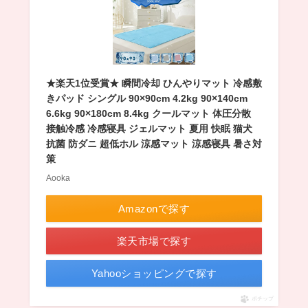
★楽天1位受賞★ 瞬間冷却 ひんやりマット 冷感敷
きパッド シングル 90×90cm 4.2kg 90×140cm
6.6kg 90×180cm 8.4kg クールマット 体圧分散
接触冷感 冷感寝具 ジェルマット 夏用 快眠 猫犬
抗菌 防ダニ 超低ホル 涼感マット 涼感寝具 暑さ対
策
Aooka
Amazonで探す
楽天市場で探す
Yahooショッピングで探す
ポチップ