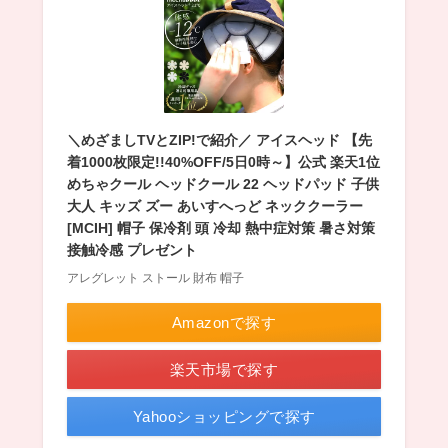
＼めざましTVとZIP!で紹介／ アイスヘッド 【先
着1000枚限定!!40%OFF/5日0時～】公式 楽天1位
めちゃクール ヘッドクール 22 ヘッドパッド 子供
大人 キッズ ズー あいすへっど ネッククーラー
[MCIH] 帽子 保冷剤 頭 冷却 熱中症対策 暑さ対策
接触冷感 プレゼント
アレグレット ストール 財布 帽子
Amazonで探す
楽天市場で探す
Yahooショッピングで探す