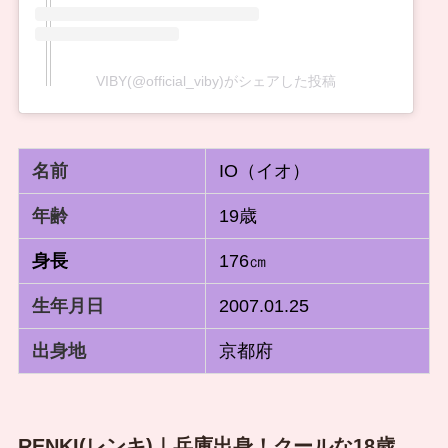
VIBY(@official_viby)がシェアした投稿
名前
IO（イオ）
年齢
19歳
身長
176㎝
生
年月日
2007.01.25
出身地
京都府
RENKI(レンキ)｜兵庫出身！クールな18歳