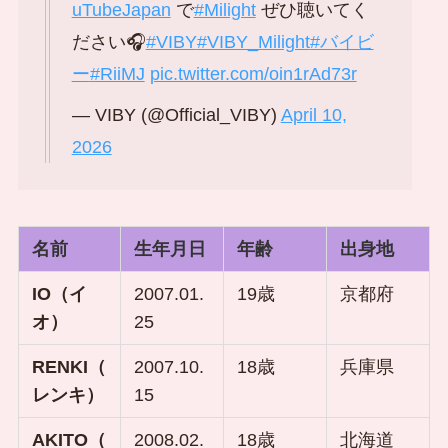
uTubeJapan
で
#Milight
ぜひ聴いてく
ださい🎧
#VIBY
#VIBY_Milight
#バイビ
ー
#RiiMJ
pic.twitter.com/oin1rAd73r
— VIBY (@Official_VIBY)
April 10,
2026
名前
生年月日
年齢
出身地
IO（イ
2007.01.
19歳
京都府
オ）
25
RENKI（
2007.10.
18歳
兵庫県
レンキ）
15
AKITO（
2008.02.
18歳
北海道