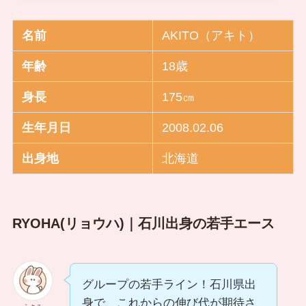
名前
AKITO（アキト）
年齢
18歳
身長
175㎝
生年月日
2008.02.06
出身地
北海道
RYOHA(リョウハ)｜石川出身の若手エース
グループの若手ライン！石川県出
身で、これからの伸び代が期待さ