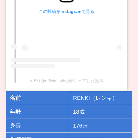
この投稿をInstagramで見る
VIBY(@official_viby)がシェアした投稿
名前
RENKI（レンキ）
年齢
18歳
身長
176㎝