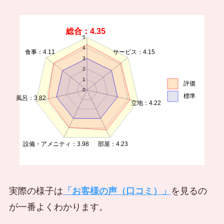
総合：4.35
5
4
食事：4.11
サービス：4.15
3
2
1
評価
0
標準
風呂：3.82
立地：4.22
設備・アメニティ：3.98
部屋：4.23
実際の様子は
「お客様の声（口コミ）」
を見るの
が一番よくわかります。