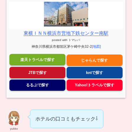
東横ＩＮＮ横浜市営地下鉄センター南駅
posted with
トマレバ
神奈川県横浜市都筑区茅ケ崎中央32-2
[地図]
楽天トラベルで探す
じゃらんで探す
JTBで探す
kntで探す
るるぶで探す
Yahoo!トラベルで探す
ホテルの口コミもチェック⇩
yukko