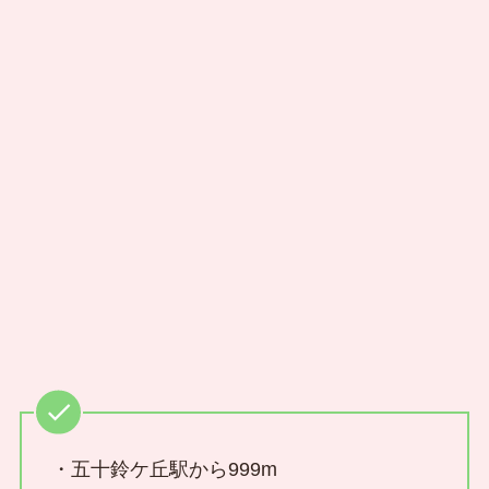
・五十鈴ケ丘駅から999m