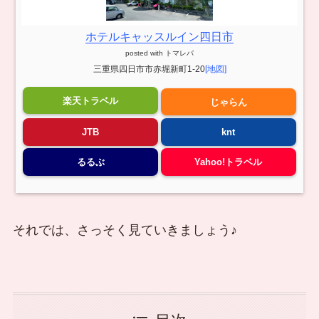
ホテルキャッスルイン四日市
posted with
トマレバ
三重県四日市市赤堀新町1-20
[地図]
楽天トラベル
じゃらん
JTB
knt
るるぶ
Yahoo!トラベル
それでは、さっそく見ていきましょう♪