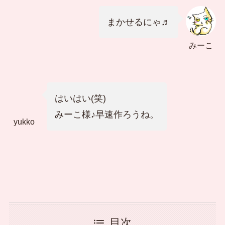
まかせるにゃ♬
みーこ
はいはい(笑)
みーこ様♪早速作ろうね。
yukko
目次