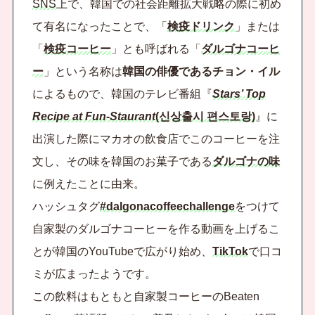
SNS
上で、韓国での社会距離拡大戦略の際に初め
て有名になったことで、「
検疫ドリンク
」または
「
検疫コーヒー
」とも呼ばれる「
ダルゴナコーヒ
ー
」という名称は
韓国の俳優であるチョン・イル
によるもので、韓国のテレビ番組『
Stars’ Top
Recipe at Fun-Staurant
(
신상출시 편스토랑
)
』に
出演した際にマカオの飲食店でこのコーヒーを注
文し、その味を韓国のお菓子である
ダルゴナの味
に例えたことに由来。
ハッシュタグ
#dalgonacoffeechallenge
をつけて
自家製のダルゴナコーヒーを作る動画を上げるこ
とが韓国のYouTubeで広がり始め、
TikTok
で口コ
ミが広まったようです。
この飲料はもともと自家製コーヒーの
Beaten