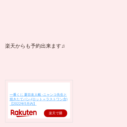
楽天からも予約出来ます♫
一番くじ 夏目友人帳 -ニャンコ先生と
焼きたてパン-(ロット＝ラストワン含)
【2022年5月内】
楽天で購
入