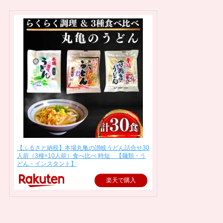
【ふるさと納税】本場丸亀の讃岐うどん詰合せ30
人前（3種×10人前）食べ比べ 時短 【麺類・う
どん・インスタント】
楽天で購入