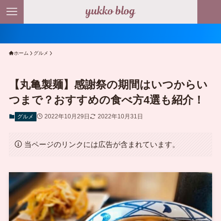
＼ ポイント
ホーム
グルメ
【丸亀製麺】感謝祭の期間はいつからい
つまで？おすすめの食べ方4選も紹介！
2022年10月29日
2022年10月31日
グルメ
当ページのリンクには広告が含まれています。