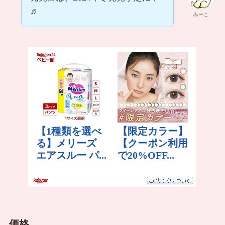
♬
みーこ
価格