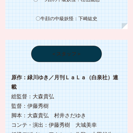
〇牛顔の中級妖怪：下崎紘史
＜スタッフ＞
原作：緑川ゆき／月刊ＬａＬａ（白泉社）連
載
総監督：大森貴弘
監督：伊藤秀樹
脚本：大森貴弘 村井さだゆき
コンテ・演出：伊藤秀樹 大城美幸