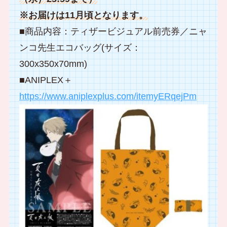
※お届けは11月頃となります。
■商品内容：ティザービジュアル前売券／ニャ
ンコ先生エコバッグ(サイズ：
300x350x70mm)
■ANIPLEX＋
https://www.aniplexplus.com/itemyERqejPm