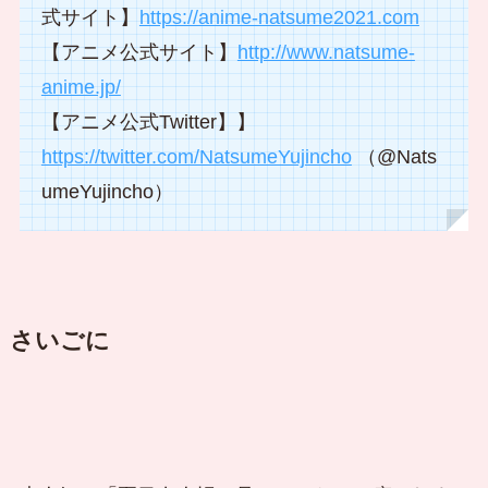
式サイト】
https://anime-natsume2021.com
【アニメ公式サイト】
http://www.natsume-
anime.jp/
【アニメ公式Twitter】】
https://twitter.com/NatsumeYujincho
（@Nats
umeYujincho）
さいごに