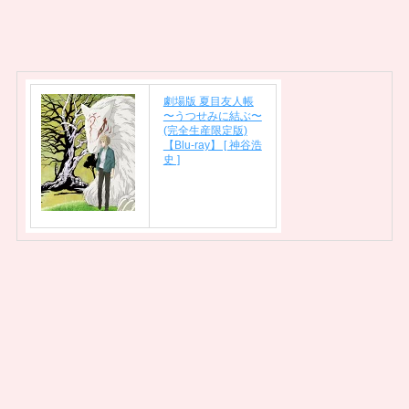
劇場版 夏目友人帳
〜うつせみに結ぶ〜
(完全生産限定版)
【Blu-ray】 [ 神谷浩
史 ]