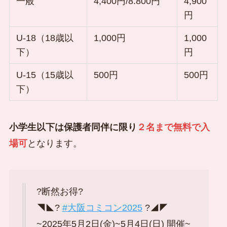
一般
4,400円/8.800円
4,900
円
U-18（18歳以
1,000円
1,000
下）
円
U-15（15歳以
500円
500円
下）
小学生以下は保護者同伴に限り
２名まで無料で入
場可
となります。
?断然お得?
◥◣?
#大阪コミコン2025
?◢◤
~2025年5月2日(金)~5月4日(日) 開催~