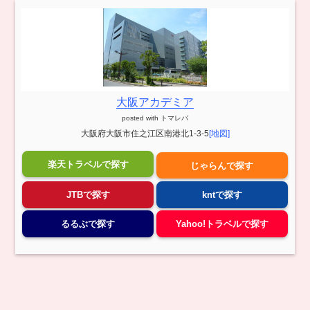
大阪アカデミア
posted with
トマレバ
大阪府大阪市住之江区南港北1-3-5
[地図]
楽天トラベルで探す
じゃらんで探す
JTBで探す
kntで探す
るるぶで探す
Yahoo!トラベルで探す